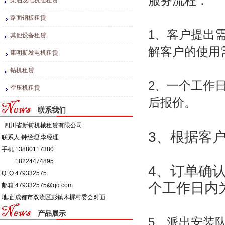
服务流程：
柴油发电机组租赁
路面钢板租赁
1、客户提出
其他设备租赁
解客户的使用
康明斯发电机租赁
钻机租赁
2、一个工作
空压机租赁
后报价。
联系我们
四川省新铸机械租赁有限公司
3、根据客
联系人:钟经理,李经理
手机:13880117380
18224474895
4、订单确
Q Q:479332575
个工作日内
邮箱:479332575@qq.com
地址:成都市双流区彭镇木樨村委会对面
产品展示
5、派出安装