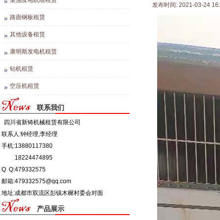
柴油发电机组租赁
发布时间: 2021-03-24 16
路面钢板租赁
其他设备租赁
康明斯发电机租赁
钻机租赁
空压机租赁
联系我们
四川省新铸机械租赁有限公司
联系人:钟经理,李经理
手机:13880117380
18224474895
Q Q:479332575
邮箱:479332575@qq.com
地址:成都市双流区彭镇木樨村委会对面
产品展示