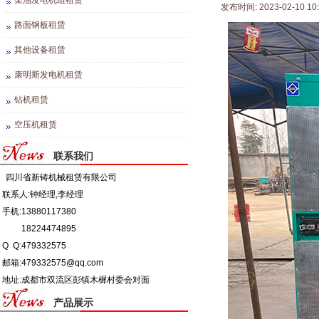
柴油发电机组租赁
发布时间: 2023-02-10 10
路面钢板租赁
其他设备租赁
康明斯发电机租赁
钻机租赁
空压机租赁
联系我们
四川省新铸机械租赁有限公司
联系人:钟经理,李经理
手机:13880117380
18224474895
Q Q:479332575
邮箱:479332575@qq.com
地址:成都市双流区彭镇木樨村委会对面
产品展示